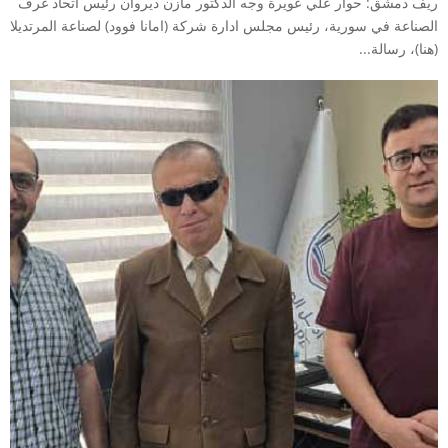
ريف دمشق: حوار علي عويرة وجه الدكتور مازن ديروان رئيس اتحاد غرف
الصناعة في سورية، رئيس مجلس ادارة شركة (امانا فوود) لصناعة المرتديلا
(هنا)، رسالة...