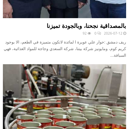
بالمصداقية نجحنا، وبالجودة تميزنا
92
0
2026-07-12
ريف دمشق :حوار علي عويرة ا لمائدة لاتكون متميزة في الطعم، الا بوجود
كريم كوم، ومايونيز شركة بيتنا، شركة السعدي وجاجة للمواد الغذائية، فهي
السباقة...