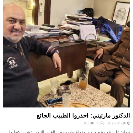
الدكتور مارتيني: احذروا الطبيب الجائع
363
0
2026-01-30
حوار: علي عويرة – حلب مقولة ظهرت في القرن الثامن عشر، لكنها ما