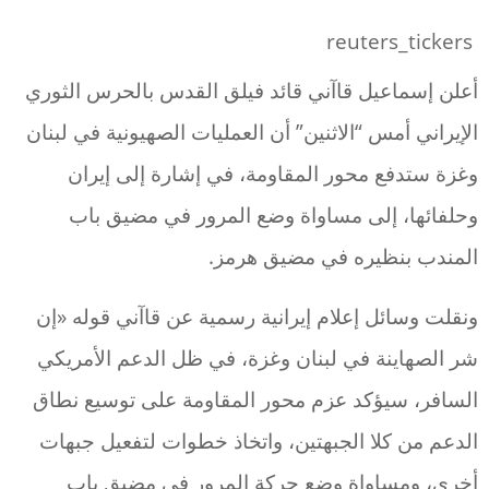
reuters_tickers
أعلن إسماعيل قاآني قائد فيلق القدس بالحرس الثوري
الإيراني أمس “الاثنين” أن العمليات الصهيونية في لبنان
وغزة ستدفع محور المقاومة، في إشارة إلى إيران
وحلفائها، إلى مساواة وضع المرور في مضيق باب
المندب بنظيره في مضيق هرمز.
ونقلت وسائل إعلام إيرانية رسمية عن قاآني قوله «إن
شر الصهاينة في لبنان وغزة، في ظل الدعم الأمريكي
السافر، سيؤكد عزم محور المقاومة على توسيع نطاق
الدعم من كلا الجبهتين، واتخاذ خطوات لتفعيل جبهات
أخرى، ومساواة وضع حركة المرور في مضيق باب