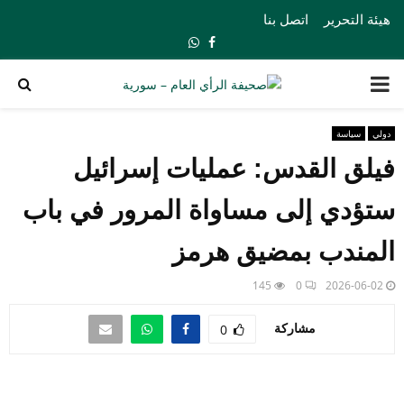
هيئة التحرير
اتصل بنا
Whatsapp
Facebook
PRIMARY
MENU
دولي
سياسة
فيلق القدس: عمليات إسرائيل
ستؤدي إلى مساواة المرور في باب
المندب بمضيق هرمز
145
0
2026-06-02
مشاركة
0