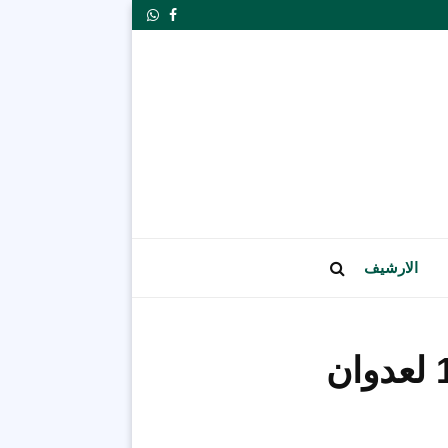
Whatsapp
Facebook
الارشيف
83 شهيداً و142 جريحاً ضحايا اليوم الـ 153 لعدوان