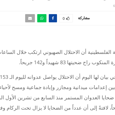
6
مشاركة
0
راح ضحيتها 83 شهيداً و142 جريحاً.
ين إعدامات ميدانية ومجازر وإبادة جماعية ومسح لأحياء
72298 جريحاً، لافتةً إلى أن عدداً من الضحايا لا يزال تحت الرك