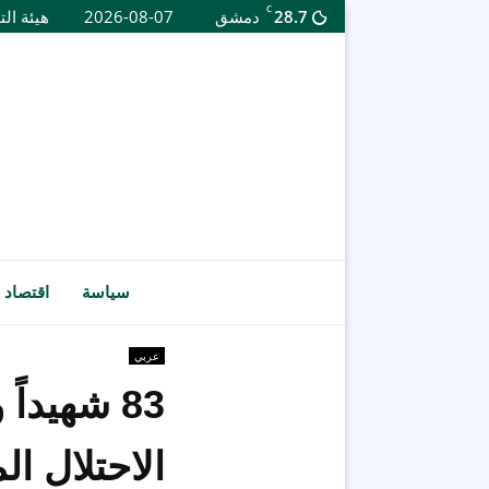
C
28.7
دمشق
2026-08-07
هيئة الت
سياسة
اقتصاد
عربي
الاحتلال ا