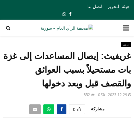
هيئة التحرير
اتصل بنا
Whatsapp
Facebook
PRIMARY
MENU
عربي
غريفيث: إيصال المساعدات إلى غزة
بات مستحيلاً بسبب العوائق
والقصف قبل وبعد دخولها
852
0
2023-12-29
مشاركة
0