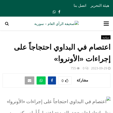
هيئة التحرير
اتصل بنا
Whatsapp
Facebook
PRIMARY
MENU
سياسة
اعتصام في البداوي احتجاجاً على
إجراءات «الأونروا»
755
0
2023-09-29
مشاركة
0
نظم اتحاد لجان «حق العودة» اعتصاماً أمام مكتب مدير