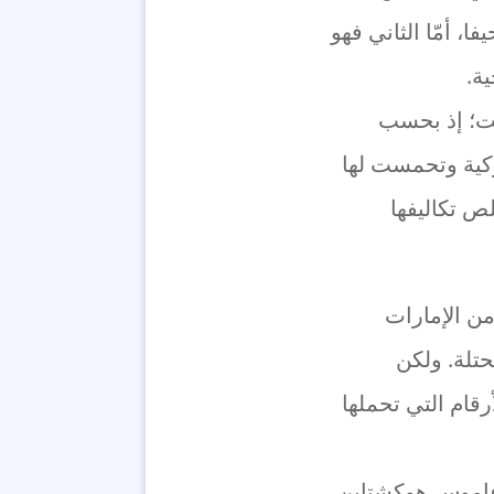
، أمّا الثاني فهو
ة.
قت؛ إذ بحسب
يركية وتحمست لها
ص تكاليفها
ن الإمارات
حتلة. ولكن
رقام التي تحملها
 عاموس هوكشتاين،