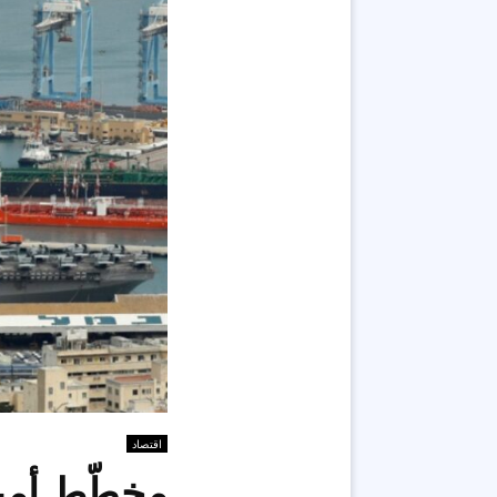
اقتصاد
مخطّط أمير