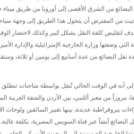
بضائع من الشرق الأقصى إلى أوروبا من طريق ميناء حيفا
يث من المفترض أن يتحول هذا الطريق إلى وجهة سياحي
دف لتقليص كلفة النقل بشكل كبير وكذلك لاختصار الو
التي وضعتها وزارة الخارجية الإسرائيلية والإدارة الأم
ة نقل البضائع من عدة أسابيع إلى يومين أو ثلاثة، وستقل
ى أنه في الوقت الحالي تُنقل بواسطة شاحنات تنطلق م
، مروراً من معبر أللنبي، بين الأردن والضفة الغربية الم
ءات بيروقراطية عديدة، بينها تغيير السائقين ولوحات الأ
ل البضائع أيضاً عبر قناة السويس المصرية، بكلفة عالية.
متها الخارجية الصهيونية إلى المبعوث الأميركي الخاص،