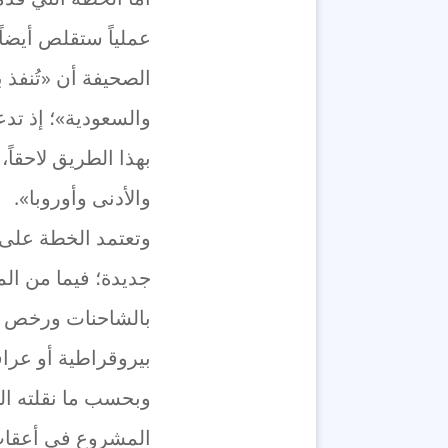
عملياً ستقلص أيضاً
الصحيفة أن «تُنفذ 
والسعودية»؛ إذ تدع
بهذا الطريق لاحقاً
والأدنى وأوروبا».
وتعتمد الخطة على 
جديدة؛ فيما من الم
بالشاحنات ورخص ال
بيروقراطية أو عراق
وبحسب ما نقلته ال
المشروع في أعقاب ت