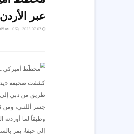
عبر الأردن
65
0
2023-07-07
كشفت صحيفة «يديع
طريق من دبي إلى مي
جسر أللنبي، ومن ثم 
وطبقاً لما أوردته
إلى حيفا، يمر بالس