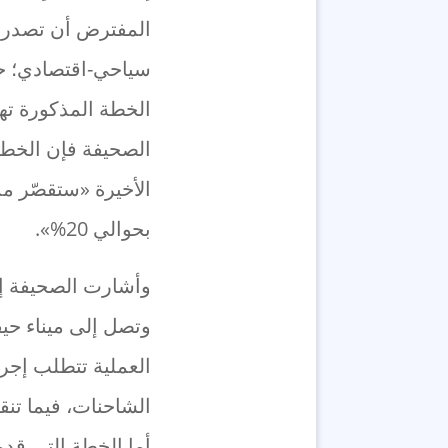
المفترض أن تصدر ال
سياحي-اقتصادي؛ ح
الخطة المذكورة ته
الصحيفة فإن الخطة 
الأخيرة «ستقصّر مد
بحوالي 20%».
وأشارت الصحيفة إل
وتصل إلى ميناء حيفا
العملية تتطلب إجرا
الشاحنات، فيما تنق
أما الخطة التي قد