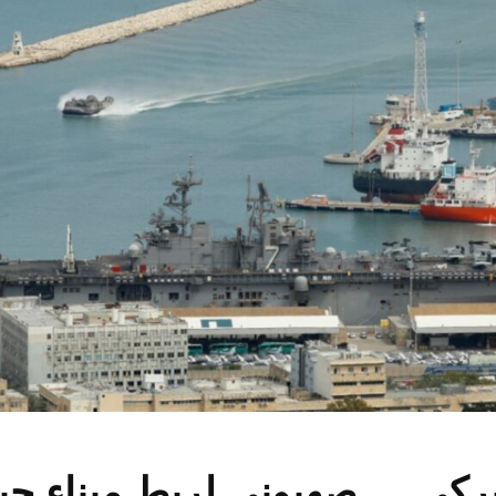
كي ـــ صهيوني لربط ميناء حيف