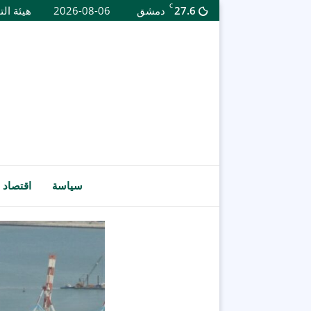
C
27.6
دمشق
2026-08-06
هيئة الت
سياسة
اقتصاد