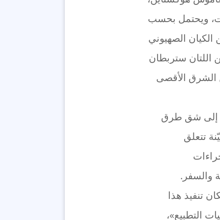
وحات، ويحتمل بحسب
 الكيان الصهيوني
ن اللتان ستربطان
ن الشرق الأقصى
ة إلى شق طرق
نة تتعلق
راءات
ة والسفر.
ن تنفيذ هذا
ات التطبيع»،