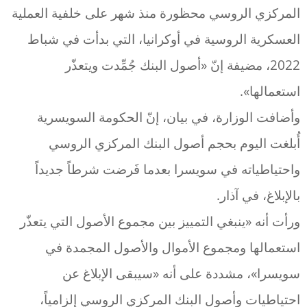
المركزي الروسي محظورة منذ شهر على خلفية العملية
العسكرية الروسية في أوكرانيا، التي بدأت في شباط
2022، مضيفة إنّ «أصول البنك جُمِّدت ويتعذّر
استعمالها».
وأضافت الوزارة، في بيان، إنّ الحكومة السويسرية
أُبلغت اليوم بحجم أصول البنك المركزي الروسي
واحتياطياته في سويسرا بعدما فَرضت شرطاً جديداً
بالإبلاغ، في آذار.
ورأت أنه «ينبغي التمييز بين مجموع الأصول التي يتعذّر
استعمالها ومجموع الأموال والأصول المجمدة في
سويسرا»، مشددة على أنه «سيبقى الإبلاغ عن
احتياطيات وأصول البنك المركزي الروسي إلزامياً،