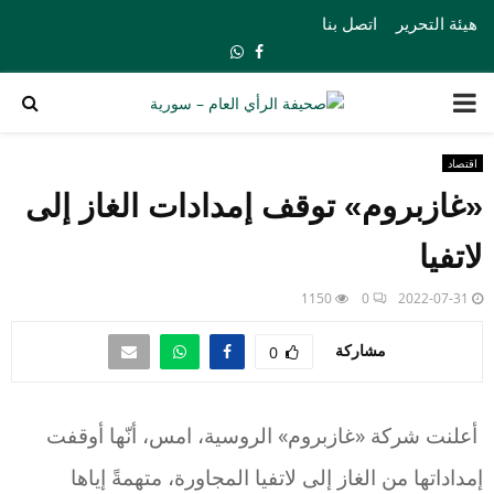
هيئة التحرير
اتصل بنا
Whatsapp
Facebook
PRIMARY
MENU
اقتصاد
«غازبروم» توقف إمدادات الغاز إلى
لاتفيا
1150
0
2022-07-31
مشاركة
0
أعلنت شركة «غازبروم» الروسية، امس، أنّها أوقفت
إمداداتها من الغاز إلى لاتفيا المجاورة، متهمةً إياها