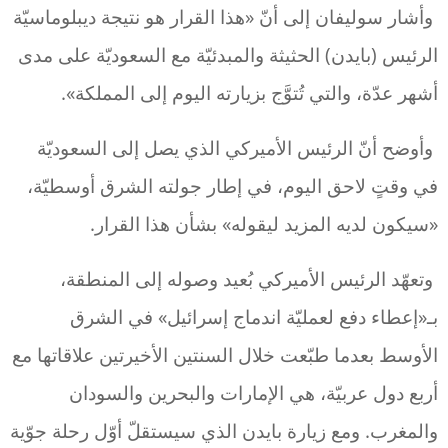
وأشار سوليفان إلى أنّ «هذا القرار هو نتيجة ديبلوماسيّة
الرئيس (بايدن) الحثيثة والمبدئيّة مع السعوديّة على مدى
أشهر عدّة، والتي تُتوَّج بزيارته اليوم إلى المملكة».
وأوضح أنّ الرئيس الأميركي الذي يصل إلى السعوديّة
في وقتٍ لاحق اليوم، في إطار جولته الشرق أوسطيّة،
«سيكون لديه المزيد ليقوله» بشأن هذا القرار.
وتعهّد الرئيس الأميركي بُعيد وصوله إلى المنطقة،
بـ«إعطاء دفع لعمليّة اندماج إسرائيل» في الشرق
الأوسط بعدما طبّعت خلال السنتين الأخيرتين علاقاتها مع
أربع دول عربيّة، هي الإمارات والبحرين والسودان
والمغرب. ومع زيارة بايدن الذي سيستقلّ أوّل رحلة جوّية