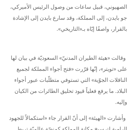
الصهيوني، قبيل ساعات من وصول الرئيس الأميركي،
جو بايدن، إلى المملكة، وقد سارع بايدن إلى الإشادة
بالقرار، واصفًا إيّاه بـ«التاريخي».
وقالت «هيئة الطيران المدنيّ» السعوديّة في بيان لها
على «تويتر»، إنّها قرّرت «فتح أجواء المملكة لجميع
الناقلات الجوّية» التي تستوفي متطلّبات عبور أجواء
البلاد. ما يرفع فعلياً قيود تحليق الطائرات من الكيان
وإليه.
وأشارت «الهيئة» إلى أنّ القرار جاء «استكمالاً للجهود
الرامية لترسيخ مكانة المملكة كمنصّة عالميّة تربط