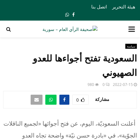
هيئة التحرير
اتصل بنا
Whatsapp
Facebook
PRIMARY
MENU
سياسة
السعودية تفتح أجواءها للعدو
الصهيوني
980
0
2022-07-15
مشاركة
0
أعلنت السعوديّة، اليوم، عن فتح أجوائها «لجميع الناقلات
الجوّية»، في «بادرة حسن نيّة» واضحة تجاه العدو