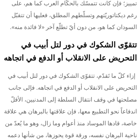
تمييز؛ فإن كانت تتمسّك بالحكّام العرب كما هم، على
رغم ديكتاتوريّتهم وتسلّطهم المطلق، فعليها أن تتقبّل
السودان كما هو، من دون أيّ تطلّع آخر «لا فائدة منه».
تتقوّى الشكوك في دور لتل أبيب في
التحريض على الانقلاب أو الدفع في اتجاهه
إزاء كلّ ما تَقدّم، تتقوّى الشكوك في دور لتل أبيب في
التحريض على الانقلاب أو الدفع في اتجاهه. فإلى جانب
مصلحتها في وقف انتقال السلطة إلى المدنيين، الأقلّ
اندفاعاً نحو التطبيع معها، فإن علاقتها بالبرهان هي علاقة
خاصة، قادها الموساد منذ أعوام وما زال، وهو ما يُعدّ من
ناحية البرهان نفسه، ورقة قوة يحوزها، من شأنها دعمه