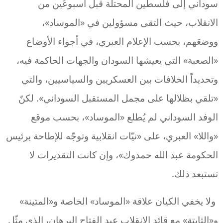
سوداني إلى فلسطين المحتلة قبل أسبوعَين من
الانقلاب، حيث التقى مسؤولين في «الموساد»،
ووضعَهم، بحسب الإعلام العبري، في أجواء الأوضاع
«الصعبة» التي يعيشها السودان والجهات الحاكمة فيه،
وتحديداً الخلافات بين العسكريين والسياسيين، والتي
«تلقي بظلالها على مجمل المستقبل السوداني». لكنّ
الوفد السوداني لم يُطلع «الموساد»، بحسب موقع
«واللا» العبري، على «نيّات انقلابية وتوجّه للإطاحة برئيس
الحكومة عبد الله حمدوك»، وإن كانت التقديرات لا
تستبعد ذلك.
ولا يخفي الكيان علاقة «الموساد» الخاصة و«المتينة»
و«الثابتة» مع قائد الانقلاب عبد الفتاح البرهان، الذي مثّل