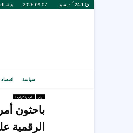
C
24.1
دمشق
2026-08-07
هيئة الت
سياسة
اقتصاد
دولي
طب وتكنولوجيا
باحثون أمر
الرقمية عل