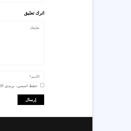
اترك تعليق
حفظ اسمي، بريدي الال