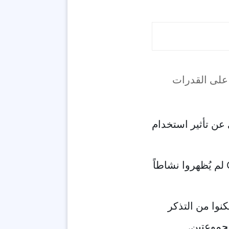
ن تأثير استخدام
وذكرت صحيفة نيويورك تايمز أن الطلاب الذين استخدموا برنامج ChatGPT لم يُظهروا نشاطاً
كنوا من التذكر
جموعتين.