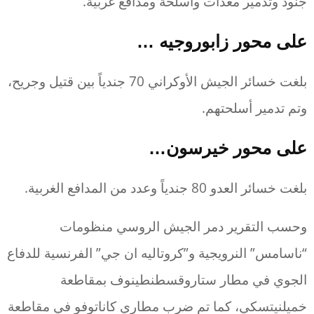
جنود وتدمير معدات وأسلحة ومدافع غربية.
على محور زابوروجيه …
بلغت خسائر الجيش الأوكراني 70 جندياً بين قتيل وجريح،
وتم تدمير أسلحتهم.
على محور خيرسون…
بلغت خسائر العدو 80 جندياً وعدد من المدافع الغربية.
وحسب التقرير دمر الجيش الروسي منظومات
“ناسامس” النرويجية و”كروتاليه ان جي” الفرنسية للدفاع
الجوي في مطار ستاروقسطنطينوف بمقاطعة
خميلنيتسكي، كما تم ضرب مطاري كاناتوفو في مقاطعة