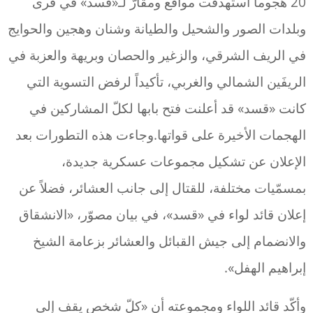
20 هجوماً استهدفت مواقع ومقارّ لـ«قسد» في قرى
وبلدات الصور والشحيل والطيانة وشنان وهجين والحوايج
في الريف الشرقي، والزغير والحصان وبريهة والعزبة في
الريفَين الشمالي والغربي، تأكيداً لرفض التسوية التي
كانت «قسد» قد أعلنت فتح بابها لكلّ المشاركين في
الهجمات الأخيرة على قواتها.وجاءت هذه التطورات بعد
الإعلان عن تشكيل مجموعات عسكرية جديدة،
بمسمّيات مختلفة، للقتال إلى جانب العشائر، فضلاً عن
إعلان قائد لواء في «قسد»، في بيان مصوّر، «الانشقاق
والانضمام إلى جيش القبائل والعشائر بزعامة الشيخ
إبراهيم الهفل».
وأكّد قائد اللواء ومجموعته أن «كلّ شخص يقف إلى