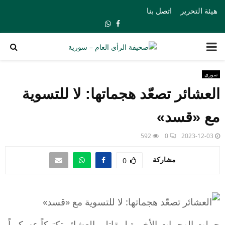
هيئة التحرير
اتصل بنا
Whatsapp
Facebook
PRIMARY
MENU
سوري
العشائر تصعّد هجماتها: لا للتسوية
مع «قسد»
592
0
2023-12-03
مشاركة
0
حملت الهجمات الأخيرة لمقاتلي العشائر تكتيكاً عسكرياً