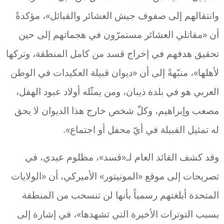
وانتقالهم إلى صفوف جيش العشائر والقبائل»، مؤكدةً
أن «مقاتلي العشائر مستمرّون في هجماتهم إلى حين
تحقيق هدفهم في إخراج قسد من كامل المنطقة، وتركها
لأهلها»، منبّهةً إلى أن «ديوان قبيلة العكيدات في الوطن
العربي هو في بلدة ذيبان، ومن يمثّله أولاد عبود الهفل،
مصعب وإبراهيم، وكلّ شخص خارج هذا الديوان لا يحق
له تمثيل القبيلة في أيّ محفل أو اجتماع».
وقد كشف القائد العام لـ«قسد»، مظلوم عبدي، في
تصريحات إلى موقع «المونيتور» الأميركي، أن «الولايات
المتحدة أبلغتهم رسمياً بأنها لن تنسحب من المنطقة
بسبب التوترات الأخيرة التي تشهدها»، في إشارة إلى