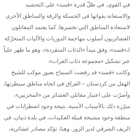
في القوى، في ظلّ قدرة «قسد» على التحشيد
والاستعانة بقواتها في الحسكة والرقة والمناطق الأخرى
لاستعادة المناطق التي تخسرها. كما يعتمد المقاتلون
العشائريون أسلوب مهاجمة الدوريات والآليات المتحرّكة
لـ«قسد»، وفق مبدأ «الذئاب المنفردة»، وهو ما ظهر جلياً
عبر تشكيل «مجموعة ذئاب الفرات».
وكانت «قسد» قد رفضت السماح بعبور موكب للشيخ
الهفل من كردستان – العراق في اتجاه مناطق سيطرتها،
وأصرّت على اعتبار مقاتلي العشائر من «المخربين»،
مبرّرة ذلك بالأسباب الأمنية، نتيجة وجود اضطرابات في
منطقة وجود مشيخة قبيلة العكيدات، في بلدة ذيبان، في
الريف الشرقي لدير الزور. وهنا، تؤكد مصادر عشائرية،