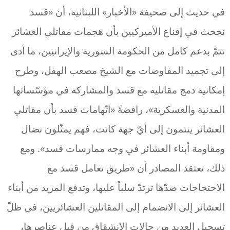
في حديث إلى صحيفة «الأخبار» اللبنانية، أن «قسد
نجحت في إقناع الأميركيين بأن هجمات مقاتلي العشائر
تتمّ بدعم كامل من الحكومة السورية والإيرانيين، ما أدى
إلى تجميد المفاوضات مع الشيخ مصعب الهفل، وطرح
إمكانية دمج مقاتليه مع قسد والمشاركة في مؤسّساتها
المدنية والعسكرية»، رافضةً «اتّهامات قسد بأن مقاتلي
العشائر ينتمون إلى أيّ جهة كانت، فهم يمثّلون نضال
ومقاومة أبناء العشائر في وجه ممارسات قسد». ومع
ذلك، تعتقد المصادر أن «طريق تعامل قسد مع
الاحتجاجات ضدّها ترتدّ سلباً عليها، وتدفع المزيد من أبناء
العشائر إلى الانضمام إلى المقاتلين العشائريين، في ظلّ
تسجيل العديد من حالات الانشقاق من قبل عناصرها،