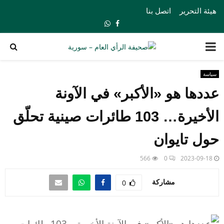
هيئة التحرير
اتصل بنا
Whatsapp
Facebook
PRIMARY
MENU
سياسة
عددها هو «الأكبر» في الآونة
الأخيرة… 103 طائرات صينية تحلّق
حول تايوان
566
0
2023-09-18
مشاركة
0