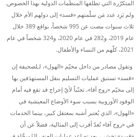
المتكرّرة التي تطلقها المنظّمات الدولية بهذا الخصوص.
ولم يَزِد عدد مَن سلّمتهم «قسد» إلى دولهم الأم خلال
ثلاث سنوات مضت عن 995 شخصاً، بواقع 389 خلال
عام 2019، و282 في عام 2020، و324 شخصاً في عام
2021، كلّهم من النساء والأطفال.
وتقول مصادر من داخل مخيّم «الهول»، لـلصحيفة إن
«قسد» تستبق عمليات التسليم بنقل المستهدَفين بها
إلى مخيّم «روج آفا»، تجنّباً لأيّ إحراج قد تقع فيه أمام
الوفود الأوروبية بسبب سوء الأوضاع المعيشية في
«الهول»، الذي يُعتبر أشبه بمعتقل كبير، بينما الخدمات
في «روج آفا» تُعدّ أقرب إلى المثالية، فضلاً عن أن
«قسد» تخشى، بعد تصاعد عمليات العنف المُسجَّلة في