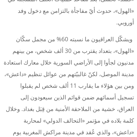
«الهول»، حدوث أيّ مفاجأة بالتزامن مع دخول وفد
أوروبي.
ويشكّل العراقيون ما نسبته 60% من مجمل سكّان
«الهول»، بتعداد يقترب من 30 ألف شخص، من بينهم
مدنيون لجأوا إلى الأراضي السورية خلال معارك استعادة
مدينة الموصل، لكنّ غالبيّتهم من عوائل تنظيم «داعش»،
ومن بين هؤلاء ما يقارب 11 ألف شخص لم يقبلوا
تسجيل أسمائهم ضمن قوائم الذين سيعودون إلى
العراق، خشية من الملاحقة الأمنية من قِبَل بغداد. وخلال
كلمة بلاده في مؤتمر «التحالف الدولي» لمحاربة
«داعش»، والذي عُقد في مدينة مراكش المغربية يوم