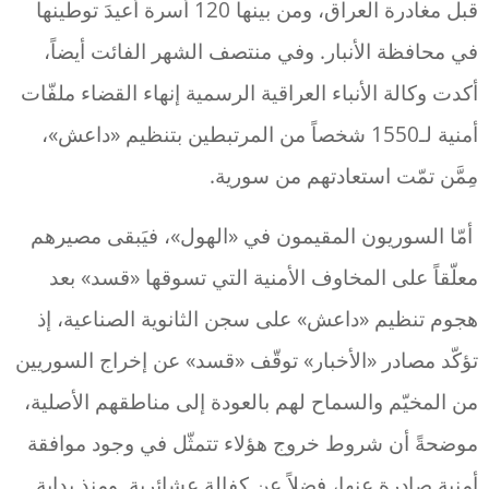
قبل مغادرة العراق، ومن بينها 120 أسرة أعيدَ توطينها
في محافظة الأنبار. وفي منتصف الشهر الفائت أيضاً،
أكدت وكالة الأنباء العراقية الرسمية إنهاء القضاء ملفّات
أمنية لـ1550 شخصاً من المرتبطين بتنظيم «داعش»،
مِمَّن تمّت استعادتهم من سورية.
أمّا السوريون المقيمون في «الهول»، فيَبقى مصيرهم
معلّقاً على المخاوف الأمنية التي تسوقها «قسد» بعد
هجوم تنظيم «داعش» على سجن الثانوية الصناعية، إذ
تؤكّد مصادر «الأخبار» توقّف «قسد» عن إخراج السوريين
من المخيّم والسماح لهم بالعودة إلى مناطقهم الأصلية،
موضحةً أن شروط خروج هؤلاء تتمثّل في وجود موافقة
أمنية صادرة عنها، فضلاً عن كفالة عشائرية. ومنذ بداية