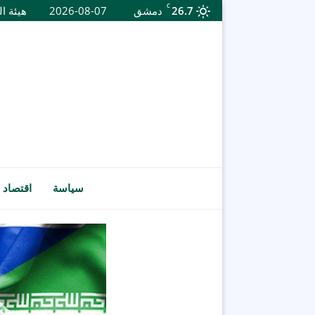
C
26.7
دمشق
2026-08-07
هيئة ال
سياسة
اقتصاد