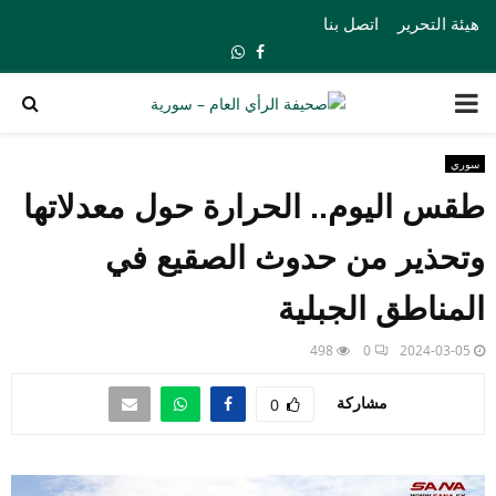
هيئة التحرير
اتصل بنا
Whatsapp
Facebook
PRIMARY
MENU
سوري
طقس اليوم.. الحرارة حول معدلاتها
وتحذير من حدوث الصقيع في
المناطق الجبلية
498
0
2024-03-05
مشاركة
0