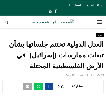
هيئة التحرير
اتصل بنا
Whatsapp
Facebook
PRIMARY
MENU
عربي
العدل الدولية تختتم جلساتها بشأن
تبعات ممارسات (إسرائيل) في
الأرض الفلسطينية المحتلة
567
0
2024-02-27
مشاركة
0