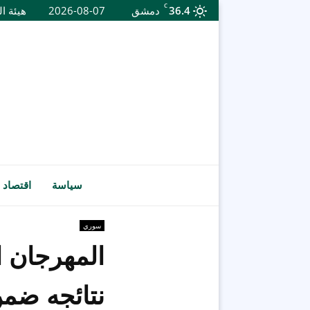
C
36.4
دمشق
2026-08-07
هيئة ال
سياسة
اقتصاد
سوري
نتائجه ضمن