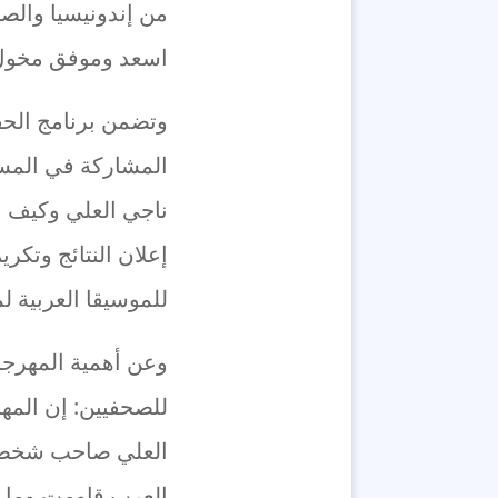
من إندونيسيا والص
اسعد وموفق مخول
المشاركة في المسا
ناجي العلي وكيف اغت
إعلان النتائج وتكري
للموسيقا العربية 
وعن أهمية المهرجا
للصحفيين: إن المه
العلي صاحب شخصية 
العرب قاومت وما ز