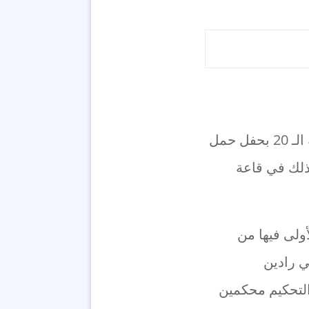
أعلن المهرجان الدولي السنوي للكاريكاتور أمس أسماء الفائزين في دورته الـ 20 بحفل حمل
ذلك في قاعة
ة جاءت المراكز الأولى فيها من
ي رادين
التحكيم محكمين