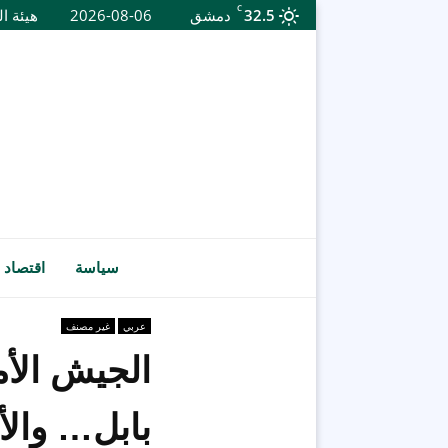
C
32.5
دمشق
2026-08-06
هيئة ال
سياسة
اقتصاد
عربي
غير مصنف
الجيش الأ
بابل… والأ