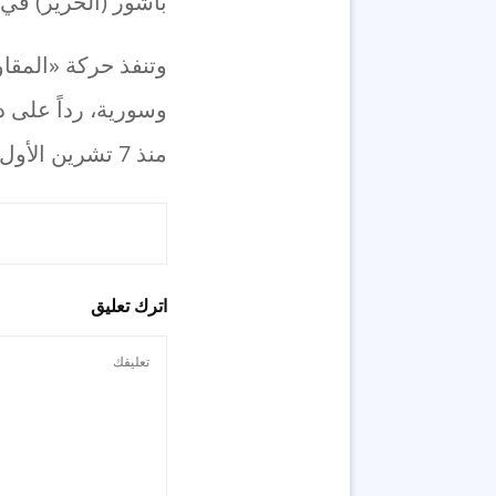
باشور (الحرير) في
وتنفذ حركة «المقا
وسورية، رداً على د
منذ 7 تشرين الأول الماضي.
اترك تعليق