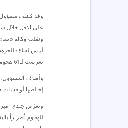
على الأقل خلال شه
ونقلت وكالة «معا» 
أمس لقناة «الحرة» 
تعرضت لـ61 هجوماً على الأقل بالمسيرات والصواريخ، منذ 17 تشرين الأول الماضي».
إحباطها أو فشلت ف
وتعرّض جندي أميرك
الهجوم أضراراً بال