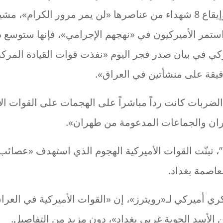
الأميركي لمقارها وإيقاع 8 شهداء من عناصرها «لن يمر مرور الكرام»
ستمر الأميركيون في «نهجهم الإجرامي»، فإنها ستوسع دا
ي في بيان صدر فجر اليوم «نفذت قوات القيادة المركزي
يقة على منشأتين في العراق».
لضربات كانت رداً مباشراً على الهجمات على القوات ال
ران والجماعات المدعومة من طهران».
”، تبنّت القوات الأميركية الهجوم الذي استهدف «عصائ
عاصمة بغداد.
 أميركي لـ«رويترز»، إن «القوات الأميركية في العر
الأسد الجوية غربي بغداد»، دون مزيد من التفاصيل.