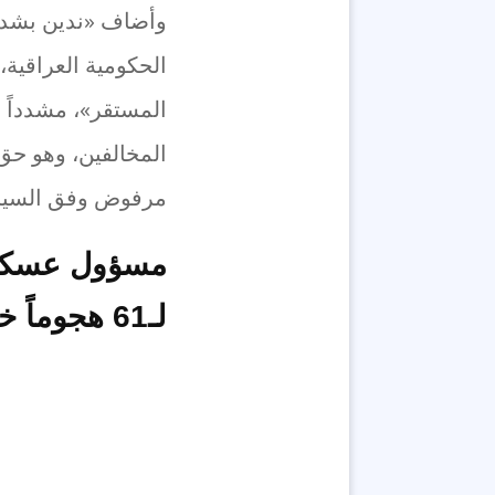
وأضاف «ندين بشدة
الحكومية العراقية، 
المستقر»، مشدداً ع
المخالفين، وهو حق ح
مرفوض وفق السيادة
مسؤول عسكري
لـ61 هجوماً خلال شهر