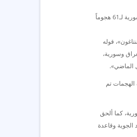
وقد كشف مسؤول عسكري أميركي، عن تعرّض قوات بلاده في العراق وسورية لـ61 هجوماً
تاغون»، قوله
عراق وسورية،
رية. ومعظم هذه الهجمات تم
رية، كما ألحق
د الجوية وقاعدة