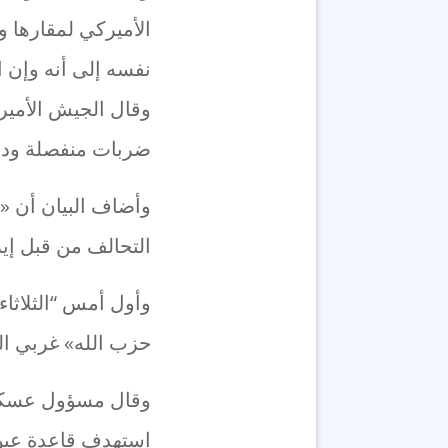
نفسه إلى أنه وإن ا
وقال الجيش الأميرك
ضربات منفصلة ودق
وأضاف البيان أن «ا
التحالف من قبل إي
وأول أمس “الثلاثاء
حزب الله» غربي ال
وقال مسؤول عسكري
استهدف قاعدة عين 