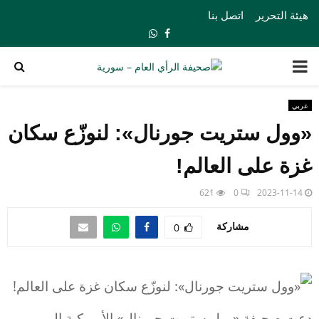
هيئة التحرير
اتصل بنا
Whatsapp
Facebook
PRIMARY
MENU
عربي
«وول ستريت جورنال»: لنوزّع سكان
غزة على العالم!
621
0
2023-11-14
مشاركة
0
دعت صحيفة «وول ستريت جورنال» الأميركية الى