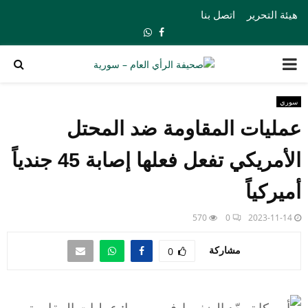
هيئة التحرير
اتصل بنا
Whatsapp
Facebook
PRIMARY
MENU
سوري
عمليات المقاومة ضد المحتل
الأمريكي تفعل فعلها إصابة 45 جندياً
أميركياً
570
0
2023-11-14
مشاركة
0