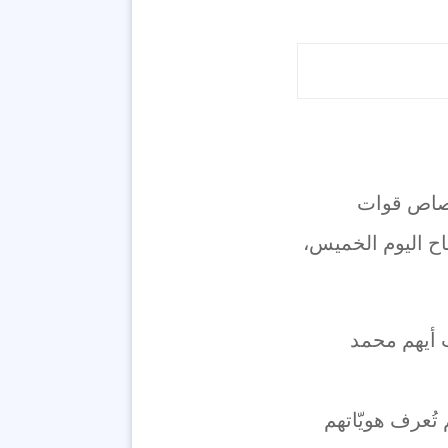
الخطر، برصاص قوات
باح اليوم الخميس،
 أيهم محمد
ُعرف هويّاتهم