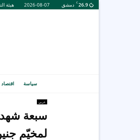
C
26.9
دمشق
2026-08-07
هيئة الت
سياسة
اقتصاد
عربي
لمخيّم جني