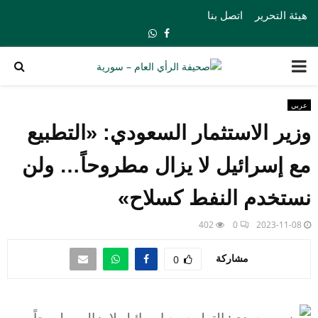
هيئة التحرير
اتصل بنا
Whatsapp
Facebook
PRIMARY
MENU
عربي
وزير الاستثمار السعودي: «التطبيع
مع إسرائيل لا يزال مطروحاً… ولن
نستخدم النفط كسلاح»
402
0
2023-11-08
مشاركة
0