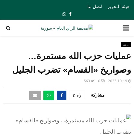
هيئة التحرير
اتصل بنا
Whatsapp
Facebook
PRIMARY
MENU
عربي
عمليات حزب الله مستمرة…
وصواريخ «القسام» تضرب الجليل
563
0
2023-10-19
مشاركة
0