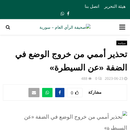
هيئة التحرير
اتصل بنا
Whatsapp
Facebook
PRIMARY
MENU
سياسة
تحذير أممي من خروج الوضع في
الضفة «عن السيطرة»
488
0
2023-06-23
مشاركة
0