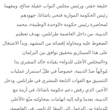
خليفة حفتر، ورئيس مجلس النواب عقيلة صالح، ومعهما
رئيس الحكومة الموازية فتحي باشاغا، جهودهم
لمحاصرة رئيس حكومة «الوحدة الوطنية»، محمد
الدبيبة، من داخل العاصمة طرابلس، بهدف تعظيم
الضغوط عليه ومحاولة إقصائه من المشهد. وبدأ الاشتغال
على هذا السيناريو بتحقيق توافق بين البرلمان
و«المجلس الأعلى للدولة» بقيادة خالد المشري بدا
مُوجَّهاً ضدّ الدبيبة، خصوصاً في ظلّ استمرار عمليات
التنسيق مع القوات التابعة للمشري في طرابلس. ودخل
الأخير، الذي رفض دعم حكومة باشاغا، في أزمة مع
الدبيبة، بعدما وجّه إليه اتهامات بمحاولته منْع «الأعلى
للدولة» من الدخول إلى المقرّ الرئاسي في العاصمة،