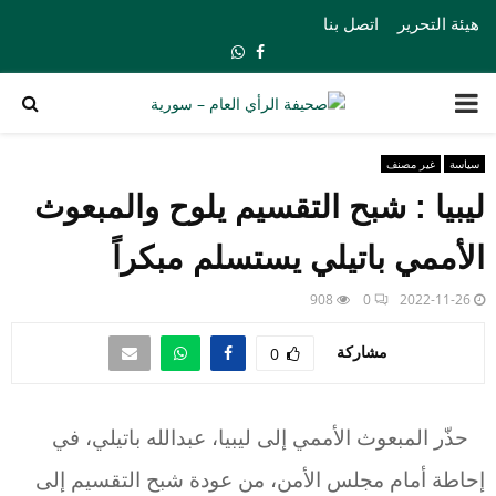
هيئة التحرير
اتصل بنا
Whatsapp
Facebook
PRIMARY
MENU
سياسة
غير مصنف
ليبيا : شبح التقسيم يلوح والمبعوث
الأممي باتيلي يستسلم مبكراً
908
0
2022-11-26
مشاركة
0
حذّر المبعوث الأممي إلى ليبيا، عبدالله باتيلي، في
إحاطة أمام مجلس الأمن، من عودة شبح التقسيم إلى