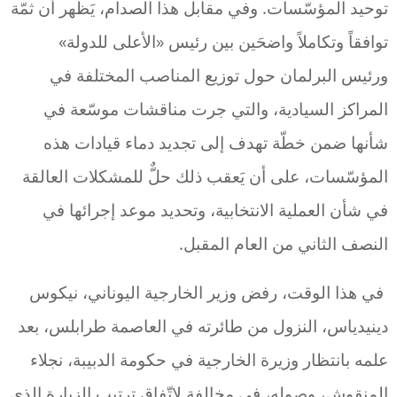
توحيد المؤسّسات. وفي مقابل هذا الصدام، يَظهر أن ثمّة
توافقاً وتكاملاً واضحَين بين رئيس «الأعلى للدولة»
ورئيس البرلمان حول توزيع المناصب المختلفة في
المراكز السيادية، والتي جرت مناقشات موسّعة في
شأنها ضمن خطّة تهدف إلى تجديد دماء قيادات هذه
المؤسّسات، على أن يَعقب ذلك حلٌّ للمشكلات العالقة
في شأن العملية الانتخابية، وتحديد موعد إجرائها في
النصف الثاني من العام المقبل.
في هذا الوقت، رفض وزير الخارجية اليوناني، نيكوس
دينيدياس، النزول من طائرته في العاصمة طرابلس، بعد
علمه بانتظار وزيرة الخارجية في حكومة الدبيبة، نجلاء
المنقوش، وصوله، في مخالفة لاتّفاق ترتيب الزيارة الذي