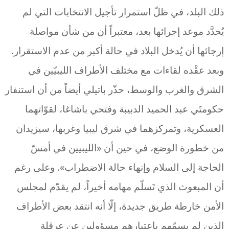
ذلك البلد، في ظلّ استمرار تأجيل الانتخابات التي لم
يُحدَّد موعد إجرائها بعد، معتبراً أن من شأن مواصلة
إرجائها أن يُدخل البلاد في حالة أكبر من عدم الاستقرار.
وبعد عقْده لقاءات مع مختلف الأطراف الليبيّين في
الشرق والغرب والوسط، حذّر باتيلي أيضاً من أن استنفار
حكومتَي عبد الحميد الدبيبة وفتحي باشاغا، لقوّاتهما
العسكرية، وتمركزهما في شرق ليبيا وغربها، سيزيدان
من خطورة الوضع، في حين أن «الليبيين في أمسّ
الحاجة إلى السلام وإنهاء حالة الاضطراب». وعلى رغم
أن المبعوث الذي تَسلّم مهامه أخيراً، لم يقدّم لمجلس
الأمن خارطة طريق جديدة، إلّا أنه انتقد بعض الأطراف
الذين لم يسمّهم باعتبارهم مسؤولين عن عرقلة