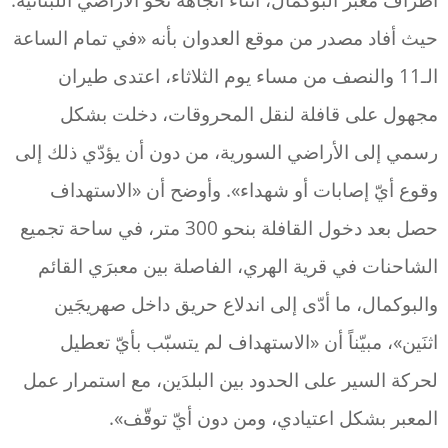
حيث أفاد مصدر من موقع العدوان بأنه «في تمام الساعة
الـ11 والنصف من مساء يوم الثلاثاء، اعتدى طيران
مجهول على قافلة لنقل المحروقات، دخلت بشكل
رسمي إلى الأراضي السورية، من دون أن يؤدّي ذلك إلى
وقوع أيّ إصابات أو شهداء». وأوضح أن «الاستهداف
حصل بعد دخول القافلة بنحو 300 متر، في ساحة تجميع
الشاحنات في قرية الهري، الفاصلة بين معبرَي القائم
والبوكمال، ما أدّى إلى اندلاع حريق داخل صهريجَين
اثنَين»، مبيّناً أن «الاستهداف لم يتسبّب بأيّ تعطيل
لحركة السير على الحدود بين البلدَين، مع استمرار عمل
المعبر بشكل اعتيادي، ومن دون أيّ توقّف».