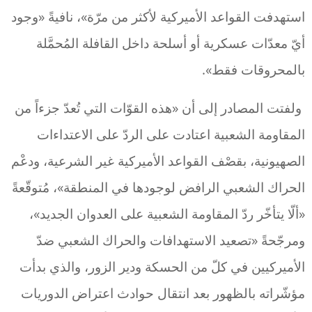
استهدفت القواعد الأميركية لأكثر من مرّة»، نافيةً «وجود
أيّ معدّات عسكرية أو أسلحة داخل القافلة المُحمَّلة
بالمحروقات فقط».
ولفتت المصادر إلى أن «هذه القوّات التي تُعدّ جزءاً من
المقاومة الشعبية اعتادت على الردّ على الاعتداءات
الصهيونية، بقصْف القواعد الأميركية غير الشرعية، ودعْم
الحراك الشعبي الرافض لوجودها في المنطقة»، مُتوقّعةً
«ألّا يتأخّر ردّ المقاومة الشعبية على العدوان الجديد»،
ومرجّحةً «تصعيد الاستهدافات والحراك الشعبي ضدّ
الأميركيين في كلّ من الحسكة ودير الزور، والذي بدأت
مؤشّراته بالظهور بعد انتقال حوادث اعتراض الدوريات