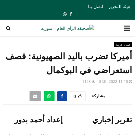
هيئة التحرير
اتصل بنا
Whatsapp
Facebook
PRIMARY
MENU
قضايا عربية
أميركا تضرب باليد الصهيونية: قصف
استعراضي في البوكمال
1123
0
2022-11-10
مشاركة
0
تقرير إخباري إعداد أحمد بدور