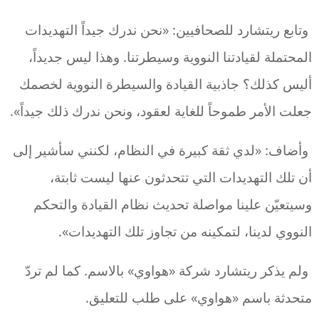
وتابع ريتشارد للصحافيين: «نحن ندرك جيداً التهديدات
المحتملة لقيادتنا النووية وسيطرتنا. وهذا ليس جديداً،
أليس كذلك؟ جاذبية القيادة والسيطرة النووية لخصمك
جعلت الأمر طموحاً للغاية لعقود، ونحن ندرك ذلك جيداً».
وأضاف: «لدي ثقة كبيرة في النظام، لكنني سأشير إلى
أن تلك التهديدات التي تتحدثون عنها ليست ثابتة،
وسيتعيّن علينا مواصلة تحديث نظام القيادة والتحكم
النووي لدينا، لتمكينه من تجاوز تلك التهديدات».
ولم يذكر ريتشارد شركة «هواوي» بالاسم. كما لم تردّ
متحدثة باسم «هواوي» على طلب للتعليق.