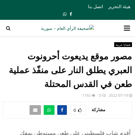
هيئة التحرير
اتصل بنا
Whatsapp
Facebook
PRIMARY
MENU
قضايا عربية
مصور موقع يديعوت أحرونوت
العبري يطلق النار على منفّذ عملية
طعن في القدس المحتلة
1192
0
2022-07-19
مشاركة
0
أقدم شاب فلسطيني على طعن مستوطن بمفك