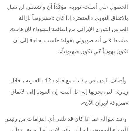
الحصول على أسلحة نووية، مؤكّداً أن واشنطن لن تقبل
بالاتفاق النووي «المتعثر» إذا كان «مشروطاً بإزالة
الحرس الثوري الإيراني من القائمة السوداء للإرهاب»،
مشددا على أنه صهيوني بقوله: «لست بحاجة إلى أن
تكون يهودياً كي تكون صهيونياً».
وأضاف بايدن في مقابلة مع قناة «12» العبرية ، خلال
زيارته التي يجريها إلى تل أبيب، إن العودة إلى الاتفاق
«متروكة لإيران الآن».
وعند سؤاله عما إذا كان قد تلقى أي التزامات من رئيس
الوزراء الصهيوني الحالي، يائير لابيد، أو السابق نفتالي