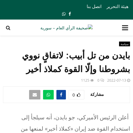
هيئة التحرير
اتصل بنا
Whatsapp
Facebook
PRIMARY
MENU
سياسة
بايدن من تل أبيب: لاتفاقٍ نووي
بشروطنا وإلّا القوة كملاذ أخير
1125
0
2022-07-13
مشاركة
0
أعلن الرئيس الأميركي، جو بايدن، أنه سيلجأ إلى
استخدام القوة ضد إيران «كملاذ أخير» لمنعها من