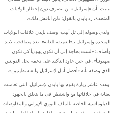
بينيت بأن «إسرائيل» لن تتصرف دون إخطار الولايات
المتحدة، رد بايدن بالقول: «لن أناقش ذلك».
ولدى وصوله إلى تل أبيب، وصف بايدن علاقات الولايات
المتحدة وإسرائيل بـ«العميقة للغاية»، بعد مصافحته لابيد.
وأضاف: «لست بحاجة إلى أن تكون يهودياً كي تكون
صهيونياً»، في حين عاود التأكيد على دعمه لحل الدولتين
الذي وصفه بأنه «أفضل أمل لإسرائيل والفلسطينيين».
وهذه عاشر زيارة يقوم بها بايدن لإسرائيل، التي تعاملت
بعناية في خلافاتها مع واشنطن في ما يتعلق بالجهود
الدبلوماسية الخاصة بالملف النووي الإيراني والمفاوضات
المتوقفة منذ فترة طويلة على إقامة الدولة الفلسطينية.