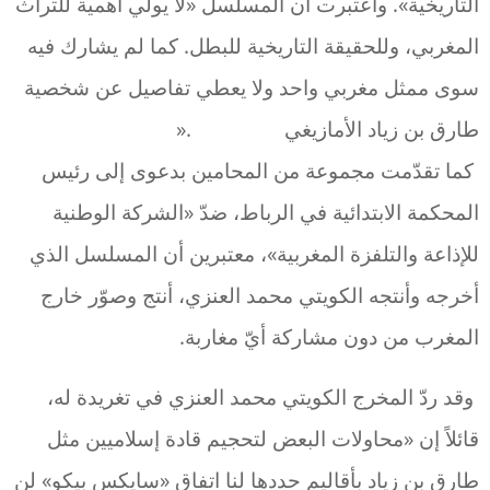
التاريخية». واعتبرت أن المسلسل «لا يولي أهمية للتراث
المغربي، وللحقيقة التاريخية للبطل. كما لم يشارك فيه
سوى ممثل مغربي واحد ولا يعطي تفاصيل عن شخصية
طارق بن زياد الأمازيغي .«
كما تقدّمت مجموعة من المحامين بدعوى إلى رئيس
المحكمة الابتدائية في الرباط، ضدّ «الشركة الوطنية
للإذاعة والتلفزة المغربية»، معتبرين أن المسلسل الذي
أخرجه وأنتجه الكويتي محمد العنزي، أنتج وصوّر خارج
المغرب من دون مشاركة أيّ مغاربة.
وقد ردّ المخرج الكويتي محمد العنزي في تغريدة له،
قائلاً إن «محاولات البعض لتحجيم قادة إسلاميين مثل
طارق بن زياد بأقاليم حددها لنا اتفاق «سايكس بيكو» لن