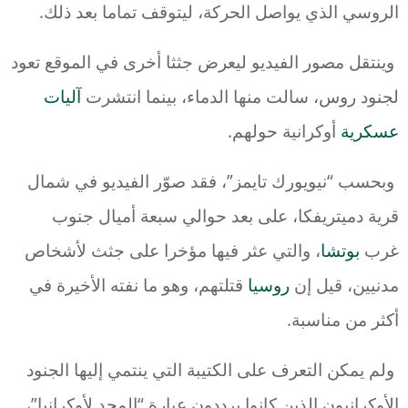
الروسي الذي يواصل الحركة، ليتوقف تماما بعد ذلك.
وينتقل مصور الفيديو ليعرض جثثا أخرى في الموقع تعود
لجنود روس، سالت منها الدماء، بينما انتشرت
آليات
عسكرية
أوكرانية حولهم.
وبحسب “نيويورك تايمز”، فقد صوّر الفيديو في شمال
قرية دميتريفكا، على بعد حوالي سبعة أميال جنوب
غرب
بوتشا
، والتي عثر فيها مؤخرا على جثث لأشخاص
مدنيين، قيل إن
روسيا
قتلتهم، وهو ما نفته الأخيرة في
أكثر من مناسبة.
ولم يمكن التعرف على الكتيبة التي ينتمي إليها الجنود
الأوكرانيون الذين كانوا يرددون عبارة “المجد لأوكرانيا”،