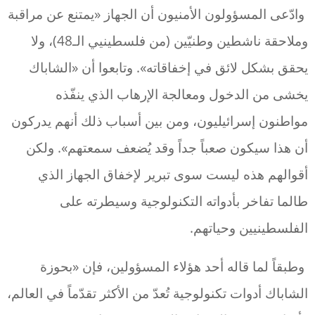
وادّعى المسؤولون الأمنيون أن الجهاز «يمتنع عن مراقبة
وملاحقة ناشطين وطنيّين (من فلسطينيي الـ48)، ولا
يحقق بشكل لائق في إخفاقاته». وتابعوا أن «الشاباك
يخشى من الدخول ومعالجة الإرهاب الذي ينفّذه
مواطنون إسرائيليون، ومن بين أسباب ذلك أنهم يدركون
أن هذا سيكون صعباً جداً وقد يُضعف سمعتهم». ولكن
أقوالهم هذه ليست سوى تبرير لإخفاق الجهاز الذي
طالما تفاخر بأدواته التكنولوجية وسيطرته على
الفلسطينيين وحياتهم.
وطبقاً لما قاله أحد هؤلاء المسؤولين، فإن «بحوزة
الشاباك أدوات تكنولوجية تُعدّ من الأكثر تقدّماً في العالم،