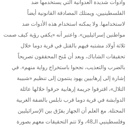
وأدوات شديدة العدوانية التي يستخدمها ضد
الفلسطينيين، ويمتلك المصادقة القانونية أيضاً
لاستخدامها. ولا يمكنه استخدام هذه الأدوات ضد
مواطنين إسرائيليين». واعتبر أنه «يكفي رؤية كيف صمت
ثلاثة أولاد مشتبه فيهم بالقتل في قرية دوما خلال
تحقيقات الشاباك، وبعد أن مُنح المحققون تصريحاً
بالضرب والتعذيب، نجحوا باستخراج رواية منهم». في
إشارة إلى إرهابيين يهود ينتمون إلى تنظيم «شبيبة
التلال»، اقترفوا جريمة إرهابية حرقوا خلالها عائلة
الدوابشة في قرية دوما قرب نابلس بالضفة الغربية
المحتلة. مع العلم أن الجهاز يفرّق بين الإسرائيليين
وفلسطينيي الـ48، ولا تتم التحقيقات معهم بصورة