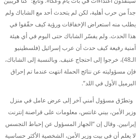
سينفّذون اعتداءات في بات يام وعكا». وتابع: “كنا قريبين
جداً من حرب أهلية، لكن لم يتحدث أحد مع الشاباك ولم
يطلب منه استعراض الإخفاقات ورؤية كيف حقّقوا في
هذا الحدث. ولم يفسّر الشاباك حتى اليوم في أي هيئة
أمنية رفيعة كيف حدث أن عرب إسرائيل (فلسطينيو
الـ48)، خرجوا إلى احتجاج عنيف. وبالنسبة إلى الشاباك،
فإن مسؤوليته عن نتائج الحملة انتهت عندما تم إحراق
البرميل الأول في اللد”.
وتطرّق مسؤول أمني آخر إلى عرض عامل في منزل
وزير الأمن، بيني غانتس، معلومات على قراصنة إنترنت
إيرانيين. وقال إن “الجهاز المسؤول عن إحباط التجسس
لا يعلم أن في بيت وزير الأمن، الشخصية الأكثر حساسية