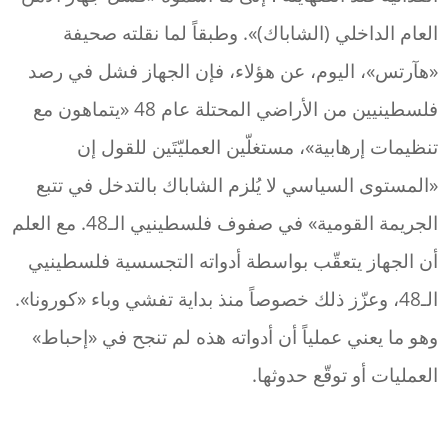
العام الداخلي (الشاباك)». وطبقاً لما نقلته صحيفة
«هآرتس»، اليوم، عن هؤلاء، فإن الجهاز فشل في رصد
فلسطينيين من الأراضي المحتلة عام 48 «يتماهون مع
تنظيمات إرهابية»، مستغلّين العمليّتَين للقول إن
«المستوى السياسي لا يُلزم الشاباك بالتدخل في تتبع
الجريمة القومية» في صفوف فلسطينيي الـ48. مع العلم
أن الجهاز يتعقّب بواسطة أدواته التجسسية فلسطينيي
الـ48، وعزّز ذلك خصوصاً منذ بداية تفشي وباء «كورونا».
وهو ما يعني عملياً أن أدواته هذه لم تنجح في «إحباط»
العمليات أو توقّع حدوثها.