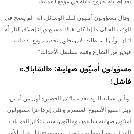
بعد إصابته بجروح قاتلة في موقع العملية.
وقال مسؤولون أمنيون لتلك الوسائل، إنه “لم يتضح في
الوقت الحالي ما إذا كان هناك مسلح وراء إطلاق النار أم
اثنان. وأن السلطات الآن تحاول تحديد موقع لقطات
فيديو من الشارع وفهم تسلسل الأحداث”
مسؤولون أمنيّون صهاينة: «الشاباك»
فاشل
!
وتأتي عملية اليوم بعد عمليّتَي الخضيرة أول من أمس،
وبئر السبع الأسبوع المنصرم وعلى إثرها عزا مسؤولون
أمنيّون صهاينة سابقون وحاليّون، سبب تكاثر العمليات
الفدائية ضد الصهاينة ، إلى ما أسموه «فشل جهاز الأمن