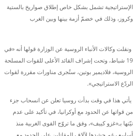
الإستراتيجية تشمل بشكل خاص إطلاق صواريخ بالستية
وكروز، وذلك في خضمّ أزمة بينها وبين الغرب
ونقلت وكالات الأنباء الروسية عن الوزارة قولها أنه «في
19 شباط، وتحت إشراف القائد الأعلى للقوات المسلحة
الروسية، فلاديمير بوتين، ستُجرى مناورات مقررة لقوات
الردّع الاستراتيجي».
يأتي هذا في وقت بدأت روسيا تعلن عن انسحاب جزء
من قواتها عن الحدود مع أوكرانيا، في تأكيد على عدم
نيّتها بـ«غزو كييف»، وفق ما تروّج القوى الغربية منذ
أسابيع رغم حشدها لآلاف المقاتلين على الحدود مع