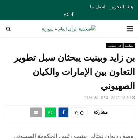
هيئة التحرير
اتصل بنا
Whatsapp
Facebook
PRIMARY
MENU
سياسة
غير مصنف
بن زايد وبينيت يبحثان سبل تطوير
التعاون بين الإمارات والكيان
الصهيوني
1188
0
2021-12-14
مشاركة
0
وصف ديوان نفتالي بينيت رئيس الحكومة الصهيوني