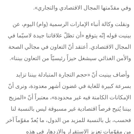
وفي مقدّمتها المجال الاقتصادي والتجاري».
ونقلت وكالة أنباء الإمارات الرسمية (وام) اليوم، عن
بينيت قوله إنّه يتوقع «أن تظلّ علاقاتنا جيدة لاسيّما في
المجال الاقتصادي. أعتقد أنّ التعاون في مجالَي الصحة
والأمن الغذائي سيشغل حيزاً رئيسيّاً من التعاون بيننا».
وأضاف بينيت أنّ «حجم التجارة المتبادلة بيننا تزايد
بسرعة كبيرة للغاية في غضون أشهر معدودة، ونرى أنّ
الإمكانات الكامنة فيه غير محدودة»، معتبراً أنّ «المزيج
بيننا يُتيح فرصاً اقتصادية غير مسبوقة ليس بالنسبة لنا
فحسب، بل بالنسبة للمزيد من الدول، ما يُعدّ مقوّماً آخر
من مقوّمات تعزيز الاستقرار والازدهار في هذه