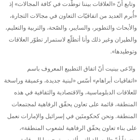
وتابع أنّ «العلاقات بيننا توطّدت في كافة المجالات» إذ
«أُبرم العديد من اتفاقيّات التعاون في مجالات التجارة،
والأبحاث والتطوير، والسايبر، والصّحة، والتربية والتعليم،
والطيران وغير ذلك وأنا أتطلّع لاستمرار تطوّر العلاقات
وتوطيدها».
وادّعى بينيت أنّ اتفاق التطبيع المعروف باسم
«اتفاقيات أبراهام» أسّس «لبنية جديدة، وعميقة وراسخة
للعلاقات الدبلوماسية، والاقتصادية والثقافية في هذه
المنطقة، قائمة على تعاون يحقّق الرفاهية لمجتمعات
المنطقة. ونحن كحكومتَين في إسرائيل والإمارات نعمل
على بناء تعاون يحقّق الرفاهية لشعوب المنطقة»،
مضيفاً أنّ «الرسالة التي ألتمس توجيهها إلى قادة