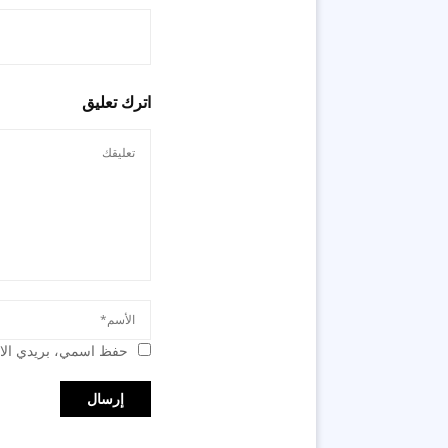
اترك تعليق
حفظ اسمي، بريدي الال