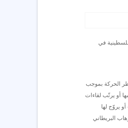
فلسطينية في
حظر الحركة بموجب
 أو يرتّب لقاءات
 يروّج لها