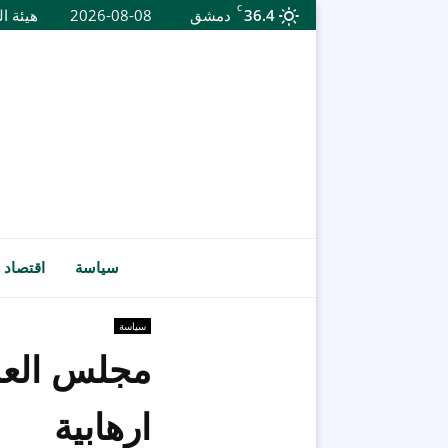
C
36.4
دمشق
2026-08-08
هيئة ال
سياسة
اقتصاد
سياسة
مجلس العم
ارهابية