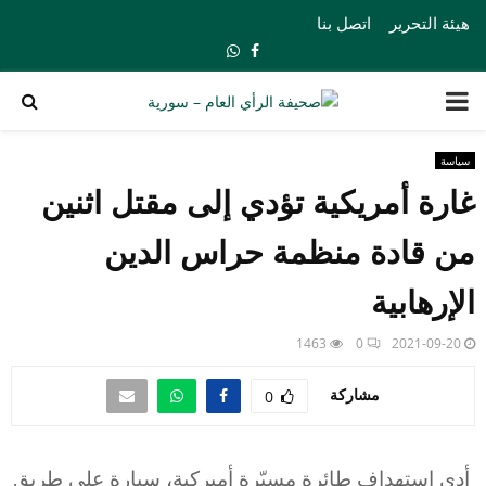
هيئة التحرير
اتصل بنا
Whatsapp
Facebook
PRIMARY
MENU
سياسة
غارة أمريكية تؤدي إلى مقتل اثنين
من قادة منظمة حراس الدين
الإرهابية
1463
0
2021-09-20
مشاركة
0
أدى استهداف طائرة مسيّرة أميركية، سيارة على طريق