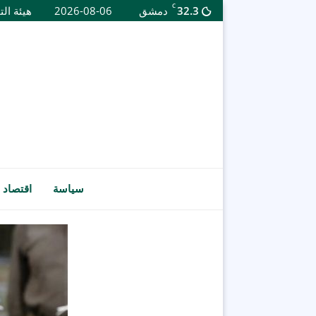
C
32.3
دمشق
2026-08-06
هيئة الت
سياسة
اقتصاد