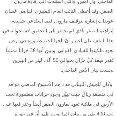
الداخلي أول أمس، والتي استندت إلى إفادة مارون
الصقر. وقد أعطى النائب العام التمييزي القاضي غسان
عويدات إشارة بتوقيف مارون، فيما استُدعي شقيقه
إبراهيم الصقر الذي لم يحضر إلى التحقيق لاستجوابه في
هذا الملف على اعتبار أنّ الخزانات مطمورة في أرض
تعود ملكيتها للقيادي القواتي. وتبين أنها 38 خزاناً ممتلئاً
تُقدر سِعة كلّ خزّان بحوالي 50 ألف ليتر من البنزين،
بحسب بيان الأمن الداخلي.
وكان للجيش اللبناني قد داهم الأسبوع الماضي مواقع
في منطقة رياق حيث تبيّن وجود خزانات مطمورة تحت
الأرض في ملكية تعود لمارون الصقر أيضاً وعثر فيها على
نحو 400 طن من مادة المازوت، ظهر أن في حوزة