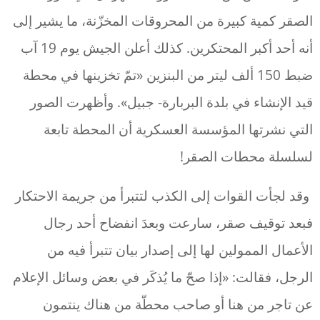
الصقر كمية كبيرة من المحروقات المخزّنة، ما يشير إلى
أنه أحد أكبر المحتكرين. كذلك أعلن الجيش يوم 19 آب
ضبط 150 ألف ليتر من البنزين «تمّ تخزينها في محطة
قيد الإنشاء في بلدة البربارة- جبيل». وأظهرت الصور
التي نشرتها المؤسسة العسكرية أن المحطة تابعة
لسلسلة محطات الصقر!
وقد لجأت القوات إلى الكذب لتتبرأ من جريمة الاحتكار
فبعد توقيف صقر، سارعت وبعدَ انفضاح أحد رجال
الأعمال الممولين لها إلى إصدار بيان تتبرأ فيه من
الرجل، فقالت: «إذا صحّ ما يُذكَر في بعض وسائل الإعلام
عن تاجر من هنا أو صاحب محطّة من هناك ينتمون