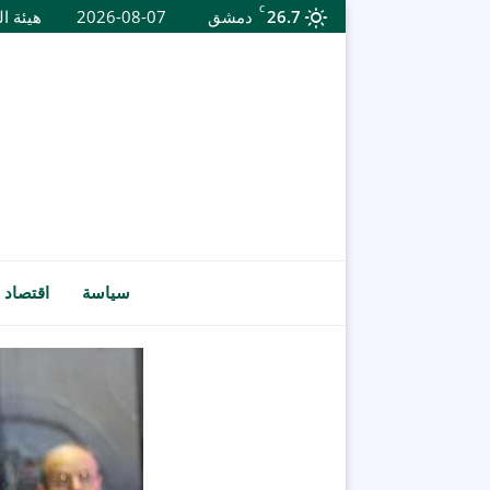
C
26.7
دمشق
2026-08-07
هيئة ال
سياسة
اقتصاد