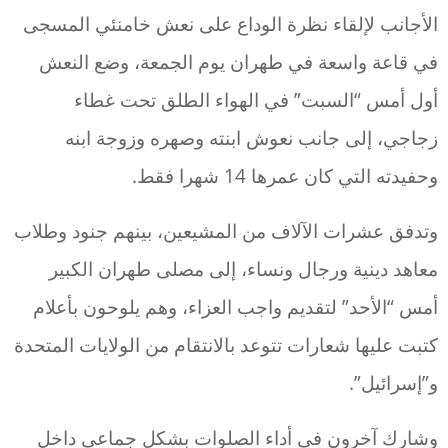
الأجانب لإلقاء نظرة الوداع على نعش خامنئي المسجى
في قاعة واسعة في طهران يوم الجمعة، وضع النعش
أول أمس “السبت” في الهواء الطلق تحت غطاء
زجاجي، إلى جانب نعوش ابنته وصهره وزوجة ابنه
وحفيدته التي كان عمرها 14 شهرا فقط.
وتدفق عشرات الآلاف من المشيعين، بينهم جنود وطلاب
معاهد دينية ورجال ونساء، إلى مصلى طهران الكبير
أمس “الأحد” لتقديم واجب العزاء، وهم يلوحون بأعلام
كتبت عليها شعارات تتوعد بالانتقام من الولايات المتحدة
و”إسرائيل”.
وشارك آخرون في أداء الصلوات بشكل جماعي داخل