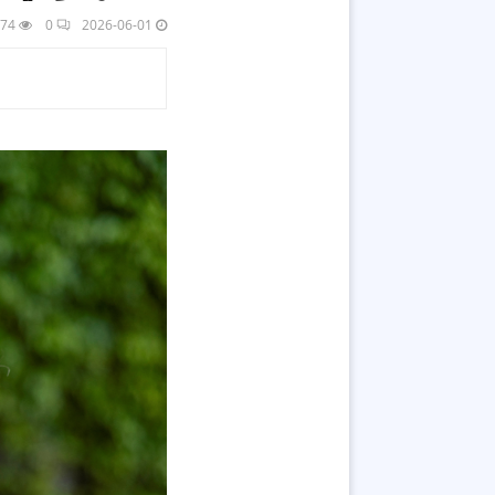
74
0
2026-06-01