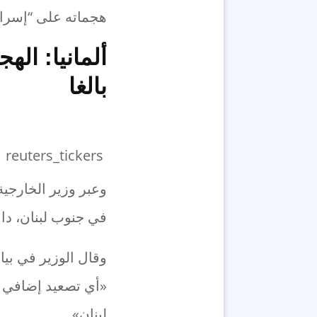
هجماته على “إسرائ
ألمانيا: اله
بالغا
reuters_tickers
وعبر وزير الخارجية
في جنوب لبنان، داع
وقال الوزير في بيا
«أي تصعيد إضافي س
لبنان».