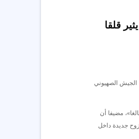
ثير قلقا
ل الجيش الصهيوني
لغا»، مضيفا أن
زوح جديدة داخل