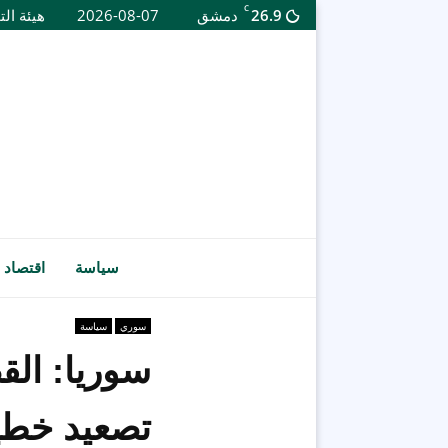
C
26.9
دمشق
2026-08-07
هيئة الت
سياسة
اقتصاد
سوري
سياسة
سوريا: ال
تصعيد خطي