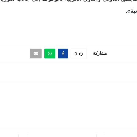
ية».
مشاركة
0