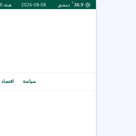
C
36.9
دمشق
2026-08-08
هيئة ال
سياسة
اقتصاد