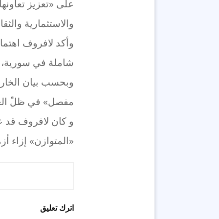
على «تعزيز تعاونها
والاستثمارية والثقا
وأكد لافروف اهتم
شاملة في سورية، وا
وبحسب بيان الخارج
مفصل» في ظلّ العم
و كان لافروف قد ع
«المتوازن» إزاء أزم
اترك تعليق