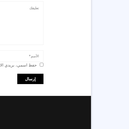
حفظ اسمي، بريدي الال