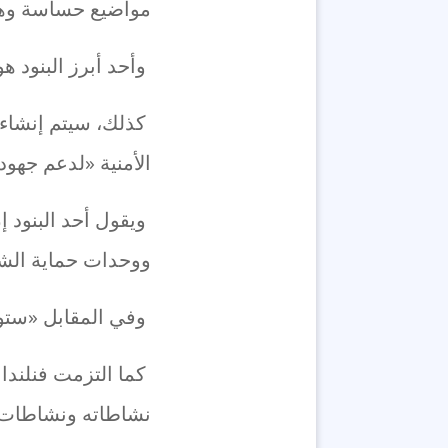
مواضيع حساسة وها
وأحد أبرز البنود ه
كذلك، سيتم إنشاء آ
الأمنية «لدعم جهود
ويقول أحد البنود إ
ووحدات حماية الشع
وفي المقابل «ستوسّ
كما التزمت فنلندا
نشاطاته ونشاطات م