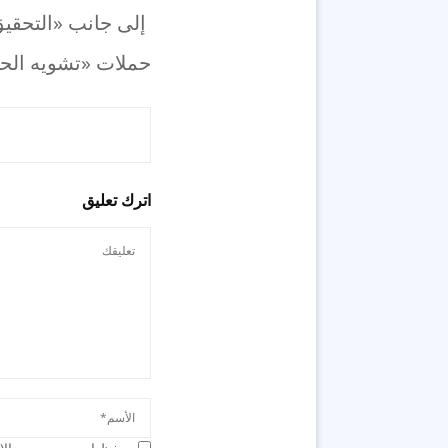
إلى جانب «التحقيق
حملات «تشويه الحق
اترك تعليق