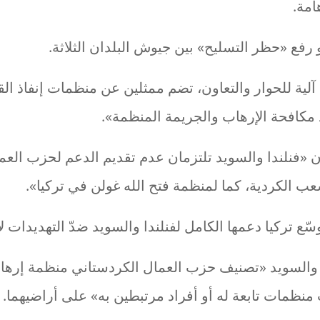
مة.
و رفع «حظر التسليح» بين جيوش البلدان الثلاثة.
لية للحوار والتعاون، تضم ممثلين عن منظمات إنفاذ الق
 مكافحة الإرهاب والجريمة المنظمة».
ن «فنلندا والسويد تلتزمان عدم تقديم الدعم لحزب العم
ب الكردية، كما لمنظمة فتح الله غولن في تركيا».
ع تركيا دعمها الكامل لفنلندا والسويد ضدّ التهديدات ل
 والسويد «تصنيف حزب العمال الكردستاني منظمة إرهابي
نظمات تابعة له أو أفراد مرتبطين به» على أراضيهما.