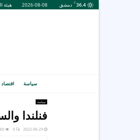
C
36.4
دمشق
2026-08-08
هيئة ال
سياسة
اقتصاد
سياسة
فنلندا والس
60
0
2022-06-29